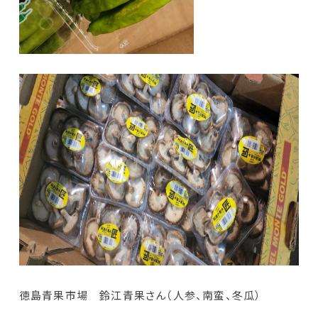
徳島青果市場 鈴江青果さん（人参、南蛮、冬瓜）