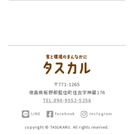
〒771-1265
徳島県板野郡藍住町住吉字神蔵176
TEL.090-9552-5256
LINE
facebook
Instagram
copyright © TASUKARU. All rights reserved.