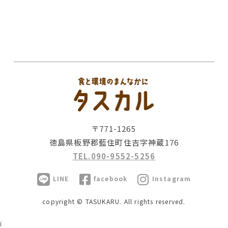
〒771-1265
徳島県板野郡藍住町住吉字神蔵176
TEL.090-9552-5256
LINE
facebook
Instagram
copyright © TASUKARU. All rights reserved.
Ï