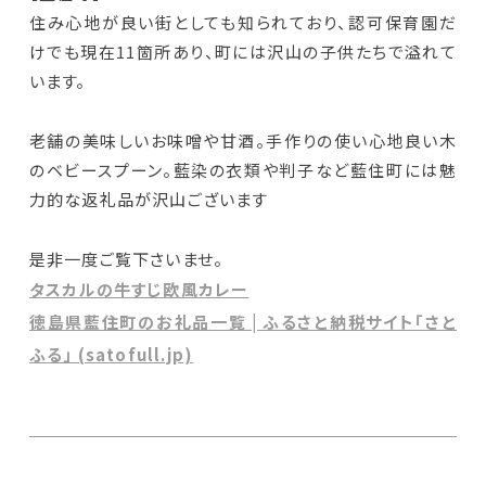
住み心地が良い街としても知られており、認可保育園だ
けでも現在11箇所あり、町には沢山の子供たちで溢れて
います。
老舗の美味しいお味噌や甘酒。手作りの使い心地良い木
のベビースプーン。藍染の衣類や判子など藍住町には魅
力的な返礼品が沢山ございます
是非一度ご覧下さいませ。
タスカルの牛すじ欧風カレー
徳島県藍住町のお礼品一覧 | ふるさと納税サイト「さと
ふる」 (satofull.jp)